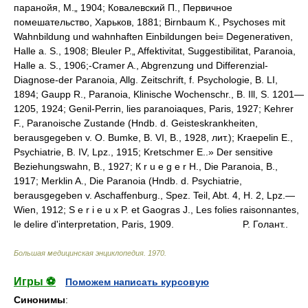
паранойя, М.„ 1904; Ковалевский П., Первичное
помешательство, Харьков, 1881; Birnbaum К., Psychoses mit
Wahnbildung und wahnhaften Einbildungen bei= Degenerativen,
Halle a. S., 1908; Bleuler P.„ Affektivitat, Suggestibilitat, Paranoia,
Halle a. S., 1906;-Cramer A., Abgrenzung und Differenzial-
Diagnose-der Paranoia, Allg. Zeitschrift, f. Psychologie, B. LI,
1894; Gaupp R., Paranoia, Klinische Wochenschr., B. Ill, S. 1201—
1205, 1924; Genil-Perrin, lies paranoiaques, Paris, 1927; Kehrer
F., Paranoische Zustande (Hndb. d. Geisteskrankheiten,
berausgegeben v. O. Bumke, B. VІ, В., 1928, лит.); Kraepelin E.,
Psychiatrie, B. IV, Lpz., 1915; Kretschmer E..» Der sensitive
Вeziehungswahn, В., 1927; К r u e g e r H., Die Paranoia, В.,
1917; Merklin A., Die Paranoia (Hndb. d. Psychiatrie,
berausgegeben v. Aschaffenburg., Spez. Teil, Abt. 4, H. 2, Lpz.—
Wien, 1912; S e r i e u x P. et Gaogras J., Les folies raisonnantes,
le delire d'interpretation, Paris, 1909.
P. Голант..
Большая медицинская энциклопедия
.
1970
.
Игры ⚽
Поможем написать курсовую
Синонимы
: