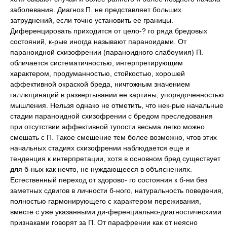
заболевания. Диагноз П. не представляет больших
затруднений, если точно установить ее границы.
Диференцировать приходится от цело-? го ряда бредовых
состояний, к-рые иногда называют параноидами. От
параноидной схизофрении (параноидного слабоумия) П.
обличается систематичностью, интерпретирующим
характером, продуманностью, стойкостью, хорошей
аффективной окраской бреда, ничтожным значением
галлюцинаций в развертывании ее картины, упорядоченностью
мышления. Нельзя однако не отметить, что нек-рые начальные
стадии параноидной схизофрении с бредом преследования
при отсутствии аффективной тупости весьма легко можно
смешать с П. Такое смешение тем более возможно, чтов этих
начальных стадиях схизофрении наблюдается еще и
тенденция к интерпретации, хотя в основном бред существует
для б-ных как нечто, не нуждающееся в объяснениях.
Естественный переход от здорово- го состояния к б-ни без
заметных сдвигов в личности б-ного, натуральность поведения,
полностью гармонирующего с характером переживания,
вместе с уже указанными ди-ференциально-диагностическими
признаками говорят за П. От парафрении как от неясно