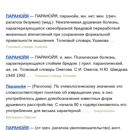
ПАРАНОЙЯ
— ПАРАНОЙЯ, паранойи, мн. нет, жен. (греч.
paranoia безумие) (мед.). Неизлечимая душевная болезнь,
характеризующаяся своеобразной бредовой переработкой
жизненных впечатлений при сохранении формальной
правильности мышления. Толковый словарь Ушакова …
Толковый словарь Ушакова
ПАРАНОЙЯ
— ПАРАНОЙЯ, и, жен. Психическая болезнь,
характеризующаяся стойким бредом. | прил. параноический,
ая, ое. Толковый словарь Ожегова. С.И. Ожегов, Н.Ю. Шведова.
1949 1992 …
Толковый словарь Ожегова
Паранойя
— (Paronoia). По этимологическому значению это
словосоответствует понятию об извращении ума, и оно
употреблялось давно дляобозначения известных форм
душевного расстройства. С начала 80 х годовустановилось его
употребление для весьма характерной… …
Энциклопедия
Брокгауза и Ефрона
ПАРАНОЙЯ
— (от греч. paranoia умопомешательство) англ.