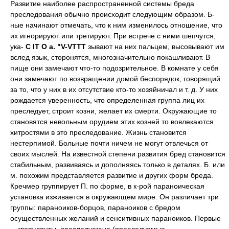
Развитие наиболее распространенной системы бреда
преследования обычно происходит следующим образом. Б-
ные начинают отмечать, что к ним изменилось отношение, что
их игнорируют или третируют. При встрече с ними шепчутся,
ука-
С IT О a. "V-VTTT
зывают на них пальцем, высовывают им
вслед язык, сторонятся, многозначительно покашливают. В
пище они замечают что-то подозрительное. В комнате у себя
они замечают по возвращении домой беспорядок, говорящий
за то, что у них в их отсутствие кто-то хозяйничал и т. д. У них
рождается уверенность, что определенная группа лиц их
преследует, строит козни, желает их смерти. Окружающие то
становятся невольным орудием этих козней то вовлекаются
хитростями в это преследование. Жизнь становится
нестерпимой. Больные почти ничем не могут отвлечься от
своих мыслей. На известной степени развития бред становится
стабильным, развиваясь и дополняясь только в деталях. Б. или
м. похожим представляется развитие и других форм бреда.
Кречмер группирует П. по форме, в к-рой параноическая
установка изживается в окружающем мире. Он различает три
группы: параноиков-борцов, параноиков с бредом
осуществленных желаний и сенситивных параноиков. Первые
—кверулянты, преследуемые (преследуемые