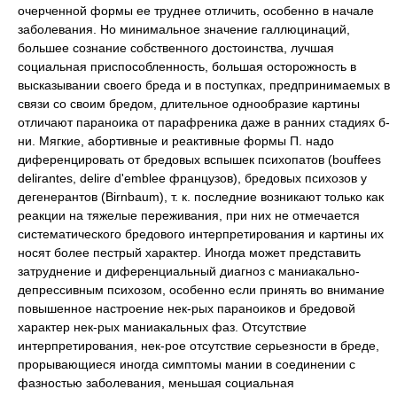
очерченной формы ее труднее отличить, особенно в начале
заболевания. Но минимальное значение галлюцинаций,
большее сознание собственного достоинства, лучшая
социальная приспособленность, большая осторожность в
высказывании своего бреда и в поступках, предпринимаемых в
связи со своим бредом, длительное однообразие картины
отличают параноика от парафреника даже в ранних стадиях б-
ни. Мягкие, абортивные и реактивные формы П. надо
диференцировать от бредовых вспышек психопатов (bouffees
delirantes, delire d'emblee французов), бредовых психозов у
дегенерантов (Birnbaum), т. к. последние возникают только как
реакции на тяжелые переживания, при них не отмечается
систематического бредового интерпретирования и картины их
носят более пестрый характер. Иногда может представить
затруднение и диференциальный диагноз с маниакально-
депрессивным психозом, особенно если принять во внимание
повышенное настроение нек-рых параноиков и бредовой
характер нек-рых маниакальных фаз. Отсутствие
интерпретирования, нек-рое отсутствие серьезности в бреде,
прорывающиеся иногда симптомы мании в соединении с
фазностью заболевания, меньшая социальная