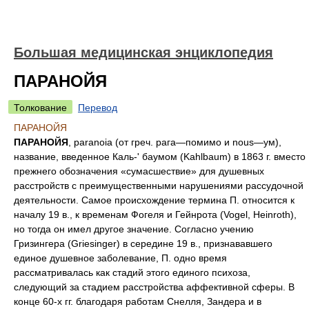
Большая медицинская энциклопедия
ПАРАНОЙЯ
Толкование
Перевод
ПАРАНОЙЯ
ПАРАНОЙЯ
, paranoia (от греч. рага—помимо и nous—ум),
название, введенное Каль-' баумом (Kahlbaum) в 1863 г. вместо
прежнего обозначения «сумасшествие» для душевных
расстройств с преимущественными нарушениями рассудочной
деятельности. Самое происхождение термина П. относится к
началу 19 в., к временам Фогеля и Гейнрота (Vogel, Heinroth),
но тогда он имел другое значение. Согласно учению
Гризингера (Griesinger) в середине 19 в., признававшего
единое душевное заболевание, П. одно время
рассматривалась как стадий этого единого психоза,
следующий за стадием расстройства аффективной сферы. В
конце 60-х гг. благодаря работам Снелля, Зандера и в