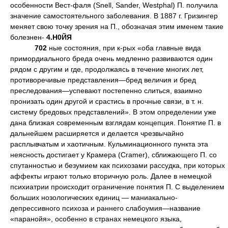
особенности Вест-фаля (Snell, Sander, Westphal) П. получила
значение самостоятельного заболевания. В 1887 г. Гризингер
меняет свою точку зрения на П., обозначая этим именем такие
болезнен-
4.Н0ЙЯ
702
ные состояния, при к-рых «оба главные вида
примордиального бреда очень медленно развиваются один
рядом с другим и где, продолжаясь в течение многих лет,
противоречивые представления—бред величия и бред
преследования—успевают постепенно слиться, взаимно
пронизать один другой и срастись в прочные связи, в т. н.
систему бредовых представлений». В этом определении уже
дана близкая современным взглядам концепция. Понятие П. в
дальнейшем расширяется и делается чрезвычайно
расплывчатым и хаотичным. Кульминационного пункта эта
неясность достигает у Крамера (Cramer), сближающего П. со
спутанностью и безумием как психозами рассудка, при которых
аффекты играют только вторичную роль. Далее в немецкой
психиатрии происходит ограничение понятия П. С выделением
больших нозологических единиц — маниакально-
депрессивного психоза и раннего слабоумия—название
«паранойя», особенно в странах немецкого языка,