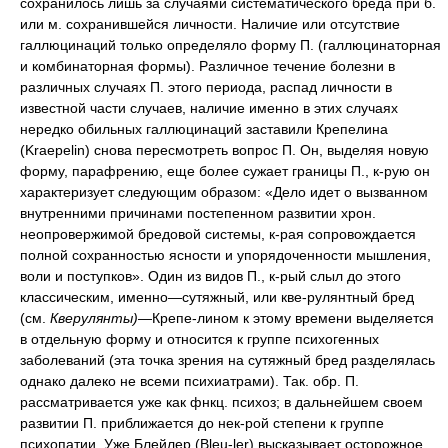
сохранилось лишь за случаями систематического бреда при б.
или м. сохранившейся личности. Наличие или отсутствие
галлюцинаций только определяло форму П. (галлюцинаторная
и комбинаторная формы). Различное течение болезни в
различных случаях П. этого периода, распад личности в
известной части случаев, наличие именно в этих случаях
нередко обильных галлюцинаций заставили Крепелина
(Kraepelin) снова пересмотреть вопрос П. Он, выделяя новую
форму, парафрению, еще более сужает границы П., к-рую он
характеризует следующим образом: «Дело идет о вызванном
внутренними причинами постепенном развитии хрон.
неопровержимой бредовой системы, к-рая сопровождается
полной сохранностью ясности и упорядоченности мышления,
воли и поступков». Один из видов П., к-рый слыл до этого
классическим, именно—сутяжный, или кве-рулянтный бред
(см.
Кверулянты)
—Крепе-лином к этому времени выделяется в отдельную форму и относится к группе психогенных заболеваний (эта точка зрения на сутяжный бред разделялась однако далеко не всеми психиатрами). Так. обр. П. рассматривается уже как фнкц. психоз; в дальнейшем своем развитии П. приближается до нек-рой степени к группе психопатии. Уже Блейлер (Bleu-ler) высказывает осторожное предположение, что П. является м. б. ни чем иным, как болезненной реакцией психопата на неблагоприятные обстоятельства. По Ясперсу (Jaspers), параноический синдром имеет источником развитие личности, к-рая находится во взаимодействии с окружающей средой и реагирует присущим ей образом на переживания. В дальнейшем понятие о П. как о реактивном заболевании у психопата особенно заостряется Кречмером (Kretschmer). По Кречмеру, есть параноики, но нет П. Характер, переживание и среда создают параноика. Психопатические реакции и развитие, обнаруживающие систематический комбинаторный бред, следует называть параноическими. Основная разница между учением Крепелина и точкой зрения Кречмера, к-рый считает свои взгляды дальнейшим развитием учения Крепелина, заключается, как отмечает и сам Кречмер, в значении переживания, в значении реакции для развития П. Чрезвычайно характерна для всей психиа- трии эволюция понятия П.: прилагавшееся раньше к случаям, близким парафрении, де-лириозным состояниям, нек-рым формам спутанности, нек-рым случаям маниакально-депрессивного психоза; понятие П. ограничивается в наст, время лишь случаями систематического комбинаторного бреда, обнаруживающегося у предрасположенных индивидуумов. Однако и в наст, время некоторые психиатры (например Krueger) включают в рамки П. случаи галлюцинаторного бреда. Т. о. границы П. колеблются между заболеваниями с характером процесса и реакциями психопатов на тяжелые переживания. Иное направление приняло изучение П. во Франции. В то время как учение о П. развивалось в Германии в значительной степени в смысле установления понятия и границ П., французы были заняты описанием различных бредовых синдромов. Фальре (Falret) дает в 1872 г. описание систематического бреда преследования, к к-рому присоединяются идеи величия и к-рый заканчивается слабоумием. Большого внимания заслуживает учение о хрон. бреде Маньяна (Magnan). Он разделял бредовые формы, развивающиеся у непредрасположенных, от бреда дегенератов. К первым он относил хронич. бред с систематическим развитием, заболевание повидимому почти полностью совпадающее с одной из форм Крепелиновской парафрении, ко вторым между прочим—сутяжный бред. Учения Фальре и Маньяна представляли новый этап в учении о бредовом помешательстве. Ими введено было понятие о систематическом бреде преследования и величия. Следующий этап в развитии П. представляли работы Серье и Капгра (Serieux, Capgras), обративших внимание на особую форму систематического бреда преследования и величия, при к-рой фигурируют неправильные объяснения, интерпретации, галлюцинации же вовсе не наблюдаются. Выделенный этими авторами бредовой психоз резко отличается от галлюцинаторного психоза. Т. о. французская психиатрия пришла иными путями к тем же взглядам, какие мы видели у немецких психиатров, и границы П. современных франц. психиатров совпадают с границами, установленными немецкими авторами Крепелиновского толка. Этиология и патогенез П. до некоторой степени вытекают из сказанного выше о границах этого заболевания. Наследственность при П. изучена далеко не в достаточной степени. Данные Экономо, Ке-рера (Economo, Kehrer) и гл. образом Лан-ге (Lange) отмечают, что в семьях, где наблюдается П., обнаруживается у других членов семьи (родителей, а в особенности братьев и сестер) душевные заболевания и псих, аномалии. Из них заслуживают внимания различные психопатии, различные бредовые состояния и, по мнению нек-рых, схизофрения. В отношении предрасположениякП. в очерченных границах не существует никаких разногласий. Часто дискутировался в психиатрической печати вопрос «о параноическом характере», о параноической конституции, о параноическом мышлении, о параноическом предрасположении. В последнее время авторы склоняются к тому, что следует говорить не о параноической конституции или характере, а о параноических характерах. Указывают на раздражительность, возбуди- мость параноиков, на их непостоянство, своенравие, недоверчивость, честолюбие, лживость. Обращается внимание на гордость, тщеславие, гипертрофию собственного «я», самолюбие, обидчивость и т. д. Крепелин особенно подчеркивает повышенное сознание собственного достоинства, отмечаемое даже в случаях, где имеется постоянная неудовлетворенность собой. По Блейлеру,предрасположение к П. заключается в диспропорции между стойкой аффективностью и слишком слабой сопротивляемостью логических функций, в конфликте между честолюбивыми замыслами и несостоятельностью или чувством несостоятельности в осуществлении их. Кречмер выделил два психопатических предрасположения (характера), на почве к-рых при наличии соответствующего переживания и в условиях определенной среды развивается параноическое бредообразование. При структуре аномального характера с преобладанием стенических черт отмечается астенический «шип». При некоторых обстоятельствах такого параноика оставляет уверенность и чувство силы, и на первый план выступают черты ранимости, повышенной чувствительности. При структуре аномального характера с преобладанием черт впечатлительности, склонности к длительной переработке внешних впечатлений, отмечается стенический «шип», при к-ром наряду с мягкостью, слабостью, ранимостью выявляются черты сознания собственного достоинства, известного честолюбия и даже своенравия и упрямства. Этот стенический «шиш предрасполагает к активизации бредовых концепций. Крепелином подчеркивается инфантильность параноиков с их фантастическими мечтаниями о несбыточных идеалах и эгоцентрическим мышлением. Довольно многочисленны указания на особенности сексуальной конституции параноиков. У них отмечались гомосексуальные наклонности, фригидность, гиперэротизм, половая слабость, отсутствие стремления к потомству. Как было указано выше, в рамки П. в последнее время многими авторами включаются те случаи систематического бреда, в к-рых последний тесно связывается с каким-нибудь конкретным аффективно ярко окрашенным переживанием. Блейлер склонен считать, что исходной точкой всякого параноического бреда являются аффективно окрашенные комплексы. Мы говорим о переживании, когда имеем дело с состояниями, носящими острый характер душевного потрясения. При длительных воздействиях окружающей обстановки мы говорим уже о ситуации. Совершенно очевидно, что само переживание теснейшим образом связано с особенностями личности и не может быть отделено от него. Влюбленность старой девы является патогенным фактором только при наличии у нее в какой-нибудь мере сенситивного характера; без основания проигранный процесс также вызовет сутяжный бред только у экспансивного психопата. Само собой разумеется, что переживание личности является не только связанным со средой, но и функцией ее. Здесь именно и обнаруживается закон «раздвоения единого» (личность— среда). На значение среды в патогенезе П. указывалось давно. Все содержание параноического бреда основано на конфликтном соотношении личности и среды. Стремление получить власть и силу, отстоять свои права перед другими, утвердить свои права на объект своей любви, опасение быть ущемленным— такова патогенетическая почва для паранойи. Керер замечает, что Робинзон Крузо не мог бы заболеть П. Отмечая значение среды в развитии П., западные психиатры не указывают, что все конфликты между личностью и обществом типичны для классового общества, для индивидуалистических условий труда и быта. В социалистическом обществе при новом качестве отношений между личностью и обществом эти конфликты снимаются. Говоря о патогенезе П., нельзя не упомянуть взглядов Блейлера и Кана (Kahn), что параноический бред развивается на почве перенесенной в легкой форме схизофрении, а также точки зрения Шпехта и Эвальда (Ewald), что вся П. растворяется в маниакально-депрессивном психозе, гл. обр. в смешанном состоянии его.—Пат.-анат. изменений при П. в тех границах, какие сейчас для нее установлены, не наблюдается. Следует однако отметить, что нек-рые авторы пытаются точно локализовать это заболевание. К ним относится Клейст (Kleist). Из русских психиатров Останков рассматривает П. как результат поражения лобных долей. Течение и симптоматология. Синдром П. представляет систематический бред, развитый в стройную последовательную систему и теснейшим образом связанный с личностью б-ного. На этой бредовой системе сосредоточиваются все интересы б-ного. Она часто распространяется, вовлекая в себя все новые элементы из окружающего. Бред выявляется в форме все расширяющихся толкований как действительно имевших место факт тов, так и ложных воспоминаний, часто иллюзий. Настоящие галлюцинации не играют большой роли в П., хотя они могут иногда иметь место, особенно в связи с большими напряжениями аффекта; ясность и упорядоченность мышления не оставляют б-ного, за исключением нек-рых аффективно-окрашенных состояний. Начало бреда установить трудно. Он подкрадывается постепенно, но самим б-ным всегда кажется, что их внезапно «осенило». Иногда они говорят о сновидении или о видении, во время к-рого они «прозрели», они «поняли» и т. д. Все больше и больше охватывается бредом окружающее. Больные обычно охотно делятся своим бредом. Спустя многие годы после начала заболевания аффективная окраска «бреда делается несколько более тусклой, никогда однако не исчезая вовсе. В этих случаях получается впечатление ре-зидуального бреда. Йнтелект в узком смысле слова при П. не нарушен. Отсутствие гибкости мышления и неправильность суждений отмечаются только в пределах бредовой системы. Настроение теснейшим образом связано с переживаниями бреда. Надо отметить, что у части параноиков всегда наблюдается повышенное настроение, игнорирование подчас тяжелых жизненных неурядиц, что делает их похожими на маниакальных б-ных. Другие паран