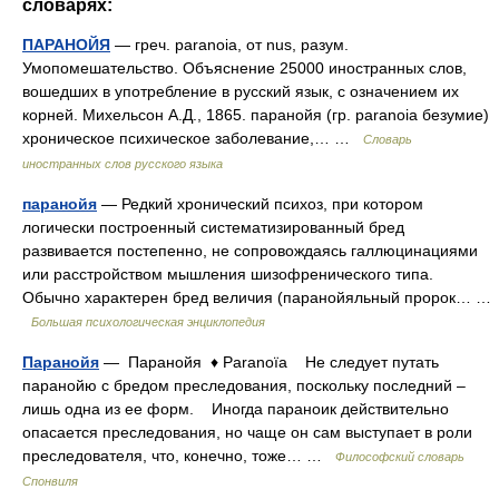
словарях:
ПАРАНОЙЯ
— греч. paranoia, от nus, разум.
Умопомешательство. Объяснение 25000 иностранных слов,
вошедших в употребление в русский язык, с означением их
корней. Михельсон А.Д., 1865. паранойя (гр. paranoia безумие)
хроническое психическое заболевание,… …
Словарь
иностранных слов русского языка
паранойя
— Редкий хронический психоз, при котором
логически построенный систематизированный бред
развивается постепенно, не сопровождаясь галлюцинациями
или расстройством мышления шизофренического типа.
Обычно характерен бред величия (паранойяльный пророк… …
Большая психологическая энциклопедия
Паранойя
— Паранойя ♦ Paranoïa Не следует путать
паранойю с бредом преследования, поскольку последний –
лишь одна из ее форм. Иногда параноик действительно
опасается преследования, но чаще он сам выступает в роли
преследователя, что, конечно, тоже… …
Философский словарь
Спонвиля