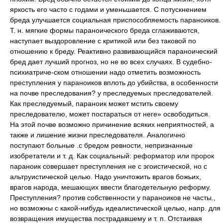
яркость его часто с годами и уменьшается. С потускнением
бреда улучшается социальная приспособляемость параноиков.
Т. н. мягкие формы параноического бреда сглаживаются,
наступает выздоровление с критикой или без таковой по
отношению к бреду. Реактивно развивающийся параноический
бред дает лучший прогноз, но не во всех случаях. В судебно-
психиатриче-ском отношении надо отметить возможность
преступления у параноиков вплоть до убийства, в особенности
на почве преследования? у преследуемых преследователей.
Как преследуемый, параноик может мстить своему
преследователю, может постараться от неге» освободиться.
На этой почве возможно причинение всяких неприятностей, а
также и лишение жизни преследователя. Аналогично
поступают больные .с бредом ревности, непризнанные
изобретатели и т. д. Как социальный: реформатор или пророк
параноик совершает преступления не с эгоистической, но с
альтруистической целью. Надо уничтожить врагов божьих,
врагов народа, мешающих ввести благодетельную реформу.
Преступления? против собственности у параноиков не часты.,
но возможны с какой-нибудь идеалистической целью, напр. для
возвращения имущества пострадавшему и т. п. Отстаивая