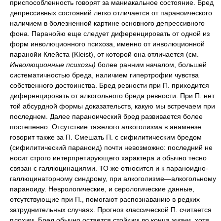
приспособленность говорят за маниакальное состояние. Бред
депрессивных состояний легко отличается от параноического
наличием в болезненной картине основного депрессивного
фона. Паранойю еще следует диференцировать от одной из
форм инволюционного психоза, именно от инволюционной
паранойи Клейста (Kleist), от которой она отличается (см.
Инволюционные психозы)
более ранним началом, большей
систематичностью бреда, наличием гипертрофии чувства
собственного достоинства. Бред ревности при П. приходится
диференцировать от алкогольного бреда ревности. При П. нет
той абсурдной формы доказательств, какую мы встречаем при
последнем. Далее параноический бред развивается более
постепенно. Отсутствие тяжелого алкоголизма в анамнезе
говорит также за П. Смешать П. с сифилитическим бредом
(сифилитический параноид) почти невозможно: последний не
носит строго интерпретирующего характера и обычно тесно
связан с галлюцинациями. ТО же относится и к параноидно-
галлюцинаторному синдрому, при алкоголизме—алкогольному
параноиду. Неврологические, и серологические данные,
отсутствующие при П., помогают распознаванию в редких
затруднительных случаях. Прогноз классической П. считается
плохим. Бред обычно остается стойким до конца жизни, хотя