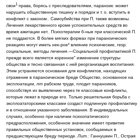
1
свои
права, борясь с преследователями, параноик: может
нарушить общественную тишину и порядок и т. о. вступить в
конфликт с законом.. Самоубийства при П. также возможны.
Лечения лекарственного кроме успокоительных средств во
время ажитации нет.. Психотерапии б-ные при классической П.
не поддаются. В более мягких формах при параноических
реакциях могут иметь нек-рое* влияние психические, resp.
социальные, методы лечения.—Социальной профилактикой П.
прежде всего является коренное" изменение структуры
общества и тесно связанная с ней реорганизация воспитания.
Этим устраняются основания для конфликтов, находящих
отражение в параноическом бреде Общество, основанное на
эксплоатации,
пт
рабском труде, плодит параноиков,
способствуя их выявлению через те классовые конфликты,
которые лежат в природе его. Только решительная борьба с
эксплоататорскими классами создаст подлинную профилактику
и в отношении указанного заболевания. В индивидуальных
случаях, особенно при наличии психопатического
предрасположения, особенное значение имеет привитие
правильных общественных установок, сообщаемых в
предшествующем бреду периоде.
Лит.:
Ганнушкин П., Острая