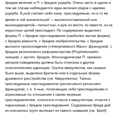
ной считает себя напр. преследуемым, но в то же
т
время и той значительной — высокопоставленной или
высокодаровитой—личностью, к-рую из мести, из зависти, из-за
корыстных целей преследуют. По содержанию выделяют
формы П. с бредом преследования (наиболее частая форма),
с бредом ревности, с бредом изобретательства, с бредом
высокого происхождения («interpretateurs filiaux» французов), с
бредом религиозного реформаторства (Prophetenwahn
немцев), с эротич. бредом. Ипохондрическая П. прежних
авторов повидимому должна быть отнесена к другим
нозологическим единицам. Группа кверулянтов, как сказано
было выше, выделена Крепели-ном в отдельную форму
душевного расстройства (см.
Кверулянты).
Такназ.
преследуемые преследователи (persecuteurs persecutes
французов), т. е. б-ные, полагающие себя преследуемыми и
агрессивные по отношению к своим мнимым
преследователям, относятся отчасти к кверулянтам, отчасти к
параноикам с бредом преследования. Содержание бреда дой
из описанных групп вытекает из самого названия (см.
Бред).