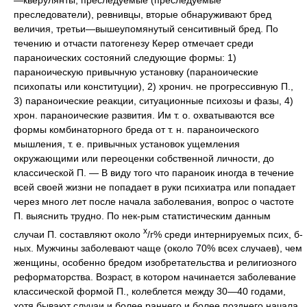
преследователи), ревнивцы, вторые обнаруживают бред
величия, третьи—вышеупомянутый сенситивный бред. По
течению и отчасти патогенезу Керер отмечает среди
параноических состояний следующие формы: 1)
параноическую привычную установку (параноические
психопаты или конституции), 2) хронич. не прогрессивную П.,
3) параноические реакции, ситуационные психозы и фазы, 4)
хрон. параноические развития. Им т. о. охватываются все
формы комбинаторного бреда от т. н. параноического
мышления, т. е. привычных установок ущемления
окружающими или переоценки собственной личности, до
классической П. — В виду того что параноик иногда в течение
всей своей жизни не попадает в руки психиатра или попадает
через много лет после начала заболевания, вопрос о частоте
П. выяснить трудно. По нек-рым статистическим данным
х
случаи П. составляют около
/г% среди интернируемых псих, б-
ных. Мужчины заболевают чаще (около 70% всех случаев), чем
женщины, особенно бредом изобретательства и религиозного
реформаторства. Возраст, в котором начинается заболевание
классической формой П., колеблется между 30—40 годами,
хотя бывают случаи и более раннего и более позднего начала